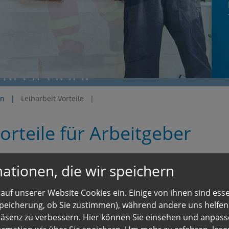
en
Leiharbeit Vorteile
Vorteile für Arbeitgeber
Bereich Zeitarbeit und Personalleasing, verfügen wir über ei
ationen, die wir speichern
aus vielen verschiedenen Berufsgruppen. Damit lassen sich 
n können durch den Einsatz von Zeitarbeit kurzfristig grö
auf unserer Website Cookies ein. Einige von ihnen sind essen
 Speicherung, ob Sie zustimmen), während andere uns helfe
ernehmen wir für Sie die Suche nach dem optimalen Mitarb
räsenz zu verbessern. Hier können Sie einsehen und anpass
eich. Wir liefern Ihnen eine Vorauswahl geeigneter und ve