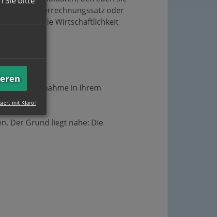
 Sie bitte
ixen Stundenverrechnungssatz oder
steigern so die Wirtschaftlichkeit
ns.
ieren
er festen Übernahme in Ihrem
siert mit Klaro!
. Der Grund liegt nahe: Die