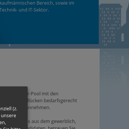
kaufmännischen Bereich, sowie im
Technik- und IT-Sektor.
nen Mitarbeiter-Pool mit den
viele Personallücken bedarfsgerecht
ßere Aufträge annehmen.
ziell (z.
n unsere
eiter, sei es aus dem gewerblich,
en,
rfügbarer Kandidaten, betreuen Sie