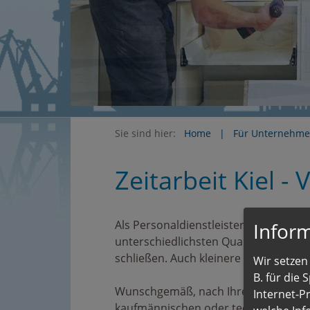
Sie sind hier:
Home
Für Unternehm
Zeitarbeit Kiel - 
Als Personaldienstleister in Kiel im 
Inform
unterschiedlichsten Qualifikationen 
schließen. Auch kleinere Unternehme
Wir setzen 
B. für die
Wunschgemäß, nach Ihren Angaben, üb
Internet-P
kaufmännischen oder technischen Ber