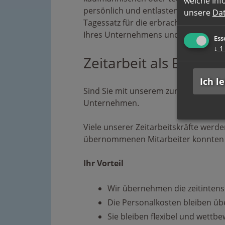
welche Inf
persönlich und entlasten Sie bei der
unsere
Da
Tagessatz für die erbrachten Leistunge
Ihres Unternehmens und konzentrier
Ess
↓
1
Zeitarbeit als Erfolg
Ich l
Sind Sie mit unserem zur Verfügung g
Unternehmen.
Viele unserer Zeitarbeitskräfte wer
übernommenen Mitarbeiter konnten s
Ihr Vorteil
Wir übernehmen die zeitintens
Die Personalkosten bleiben üb
Sie bleiben flexibel und wett